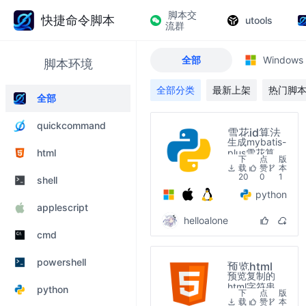
脚本交
快捷命令脚本
utools
流群
全部
Windows
脚本环境
全部分类
最新上架
热门脚
全部
quickcommand
雪花id算法
生成mybatis-
plus雪花算法
html
下
点
版
id
载
赞
本
20
0
1
shell
python
applescript
helloalone
cmd
powershell
预览html
预览复制的
html字符串
python
下
点
版
载
赞
本