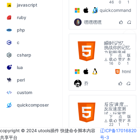
46
0
1
javascript
quickcommand
ruby
嘿嘿嘿嘿
php
c
瞬时记忆
挑战你的记忆
力和顺序感，
csharp
下
点
版
按从小到大的
载
赞
本
顺序点击圆圈
16
0
1
揭示隐藏的数
lua
html
字，逐步提升
难度
perl
乔
custom
反应速度测
quickcomposer
反应速度测
试
试：玩家需要
下
点
版
在10秒内尽可
载
赞
本
能多地点击出
22
1
1
现的红色方
copyright © 2024 utools插件 快捷命令脚本内容
辽ICP备17016820
html
块。
共享平台
号-3